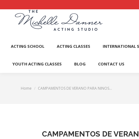
ACTI
ACTING SCHOOL
ACTING CLASSES
INTERNATIONAL 
YOUTH ACTING CLASSES
BLOG
CONTACT US
Home
CAMPAMENTOS DE VERANO PARA NINOS…
You are here:
CAMPAMENTOS DE VERANO