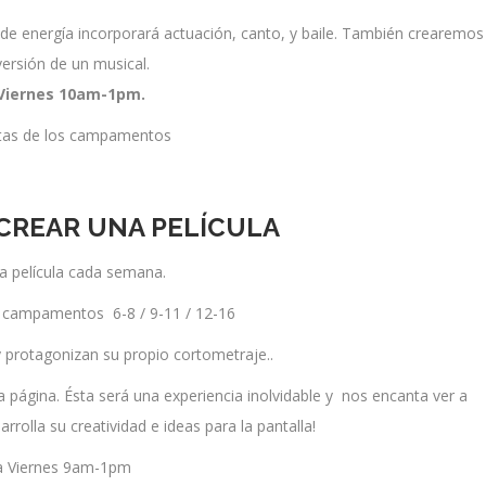
 de energía incorporará actuación, canto, y baile. También crearemos
versión de un musical.
 Viernes 10am-1pm.
rtas de los campamentos
REAR UNA PELÍCULA
a película cada semana.
 campamentos 6-8 / 9-11 / 12-16
y protagonizan su propio cortometraje..
ágina. Ésta será una experiencia inolvidable y nos encanta ver a
rrolla su creatividad e ideas para la pantalla!
a Viernes 9am-1pm