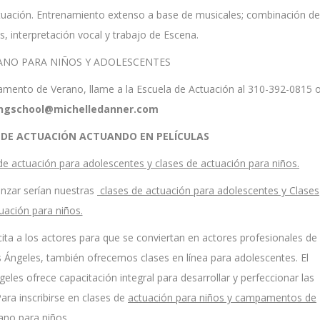
ctuación. Entrenamiento extenso a base de musicales; combinación de
s, interpretación vocal y trabajo de Escena.
NO PARA NIÑOS Y ADOLESCENTES
mento de Verano, llame a la Escuela de Actuación al 310-392-0815 
ingschool@michelledanner.com
NDE ACTUACIÓN ACTUANDO EN PELÍCULAS
 actuación para adolescentes y clases de actuación para niños.
enzar serían nuestras
clases de actuación para adolescentes y Clases
uación para niños.
ita a los actores para que se conviertan en actores profesionales de
os Ángeles, también ofrecemos clases en línea para adolescentes. El
eles ofrece capacitación integral para desarrollar y perfeccionar las
Para inscribirse en clases de
actuación para niños y campamentos de
ano para niños.