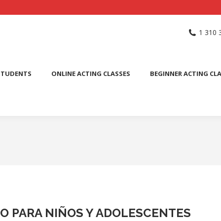
NG SCHOOL
ACTING CLASSES
INTERNATIONAL STUDENTS
1 310 
PUBLIC SPEAKING CLASS
STUDENTS
ONLINE ACTING CLASSES
BEGINNER ACTING CL
 PARA NIÑOS Y ADOLESCENTES