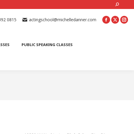
Search:
ONLINE ACTING CLASSES
BEGINNER ACTING CLASSES
392 0815
actingschool@michelledanner.com
ES
YOUTH ACTING CLASSES
BLOG
CONTACT US
ASSES
PUBLIC SPEAKING CLASSES