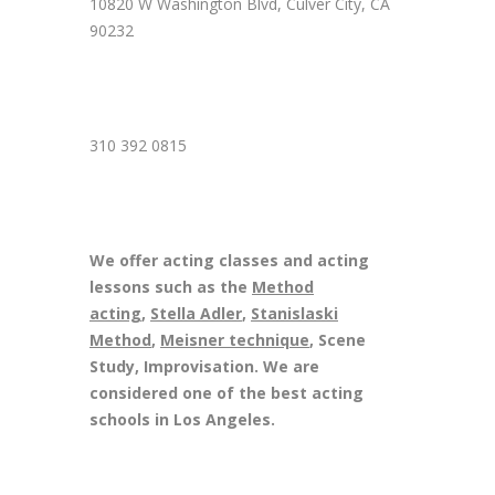
10820 W Washington Blvd, Culver City, CA
90232
310 392 0815
We offer acting classes and acting
lessons such as the
Method
acting
,
Stella Adler
,
Stanislaski
Method
,
Meisner technique
, Scene
Study, Improvisation. We are
considered one of the best acting
schools in Los Angeles.