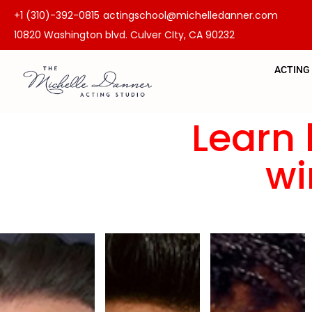
+1 (310)-392-0815
actingschool@michelledanner.com
10820 Washington blvd. Culver CIty, CA 90232
ACTING
Learn 
wi