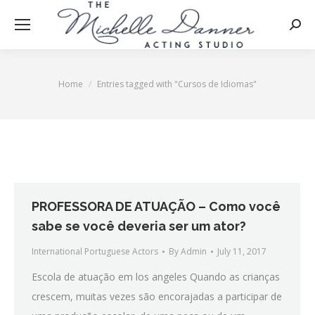
Searc
Home
Entries tagged with "Cursos de Idiomas"
You are here:
PROFESSORA DE ATUAÇÃO – Como você
sabe se você deveria ser um ator?
International Portuguese Actors
By
Admin
July 11, 2017
Escola de atuação em los angeles Quando as crianças
crescem, muitas vezes são encorajadas a participar de