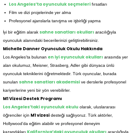
Los Angeles’ta oyunculuk seçmeleri
fırsatları
Film ve dizi projelerinde yer alma
Profesyonel ajanslarla tanışma ve işbirliği yapma
sahne sanatları okulları
İyi bir eğitim alarak
aracılığıyla
oyunculuk alanındaki becerilerinizi geliştirebilirsiniz.
Michelle Danner Oyunculuk Okulu Hakkında
en iyi oyunculuk okulları
Los Angeles’ta bulunan
arasında yer
alan okulumuz, Meisner, Strasberg, Adler gibi dünyaca ünlü
oyunculuk tekniklerini öğretmektedir. Türk oyuncular, burada
sahne sanatları akademisi
sunulan
ve derslerle profesyonel
kariyerlerine yeni bir yön verebilirler.
M1 Vizesi Destek Programı
Los Angeles’taki oyunculuk okulu
olarak, uluslararası
M1 vizesi
öğrenciler için
desteği sağlıyoruz. Türk aktörler,
Hollywood’da eğitim alabilir ve profesyonel deneyim
Kaliforniya’daki oyunculuk okulları
kazandıkları
aracılığıyla