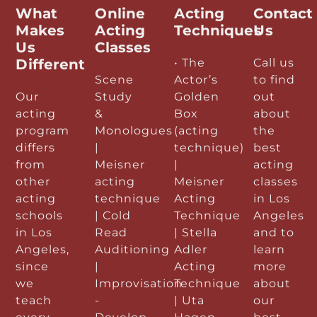
What
Online
Acting
Contact
Makes
Acting
Techniques
Us
Us
Classes
Different
• The
Call us
Scene
Actor’s
to find
Our
Study
Golden
out
acting
&
Box
about
program
Monologues
(acting
the
differs
|
technique)
best
from
Meisner
|
acting
other
acting
Meisner
classes
acting
technique
Acting
in Los
schools
| Cold
Technique
Angeles
in Los
Read
| Stella
and to
Angeles,
Auditioning
Adler
learn
since
|
Acting
more
we
Improvisation
Technique
about
teach
-
| Uta
our