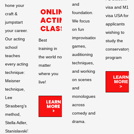
and
hone your
visa and M1
ONLINE
foundation.
craft &
visa USA for
ACTING
We focus
jumpstart
applicants
CLASSES
on fun
your career.
wishing to
improvisational
Our acting
Best
study the
games,
school
training in
conservatory
auditioning
teaches
the world no
program
techniques,
every acting
matter
and working
technique:
where you
LEARN
on scenes
Meisner
MORE
live!​
>
and
technique,
monologues
Lee
LEARN
across
MORE
Strasberg’s
>
comedy and
method,
drama. ​
Stella Adler,
Stanislavski’s