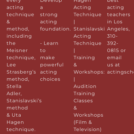
every
Develop
Hagen
best
acting
a
Acting
acting
technique
strong
Technique
teachers
&
acting
|
in Los
method,
foundation.
Stanislavski
Angeles,
including
Acting
310-
the
- Learn
Technique
392-
Meisner
to
|
0815 or
technique,
make
Training
email
Lee
powerful
&
us at
Strasberg’s
acting
Workshops:
actingsc
method,
choices
|
Stella
Audition
Adler,
Training
Stanislavski’s
Classes
method
&
& Uta
Workshops
Hagen
(Film &
technique.
Television)