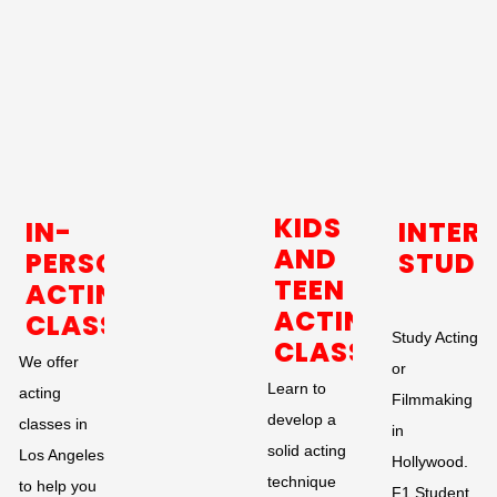
KIDS
IN-
INTER
AND
PERSON
STUDE
TEEN
ACTING
ACTING
CLASSES
Study Acting
CLASSES
We offer
or
Learn to
acting
Filmmaking
develop a
classes in
in
solid acting
Los Angeles
Hollywood.
technique
to help you
F1 Student