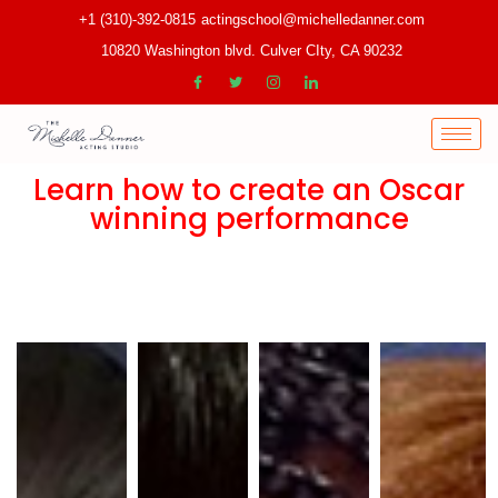
+1 (310)-392-0815
actingschool@michelledanner.com
10820 Washington blvd. Culver CIty, CA 90232
Learn how to create an Oscar
winning performance