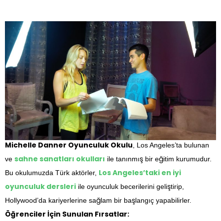
Michelle Danner Oyunculuk Okulu
, Los Angeles’ta bulunan
sahne sanatları okulları
ve
ile tanınmış bir eğitim kurumudur.
Los Angeles’taki en iyi
Bu okulumuzda Türk aktörler,
oyunculuk dersleri
ile oyunculuk becerilerini geliştirip,
Hollywood’da kariyerlerine sağlam bir başlangıç yapabilirler.
Öğrenciler İçin Sunulan Fırsatlar: