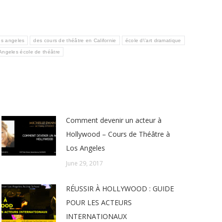
os angeles
des cours de théâtre en Californie
école d\'art dramatique
Angeles école de théâtre
Comment devenir un acteur à
Hollywood – Cours de Théâtre à
Los Angeles
June 29, 2017
RÉUSSIR À HOLLYWOOD : GUIDE
POUR LES ACTEURS
INTERNATIONAUX