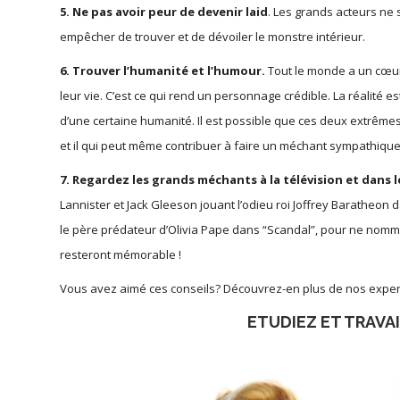
5. Ne pas avoir peur de devenir laid
. Les grands acteurs ne 
empêcher de trouver et de dévoiler le monstre intérieur.
6. Trouver l’humanité et l’humour.
Tout le monde a un cœur,
leur vie. C’est ce qui rend un personnage crédible. La réalit
d’une certaine humanité. Il est possible que ces deux extrêm
et il qui peut même contribuer à faire un méchant sympathiqu
7. Regardez les grands méchants à la télévision et dans le
Lannister et Jack Gleeson jouant l’odieu roi Joffrey Baratheon
le père prédateur d’Olivia Pape dans “Scandal”, pour ne nomme
resteront mémorable !
Vous avez aimé ces conseils? Découvrez-en plus de nos exper
ETUDIEZ ET TRAVAI