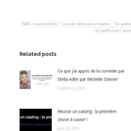
Tags:
cours de théâtre
cours de théâtre de Los Angeles
des atelier
en qualité coach l' acti
Related posts
Ce que j’ai appris de la comédie par
Stella Adler par Michelle Danner
October 3, 2024
Réussir un casting : la première
chose à savoir !
June 20, 2017