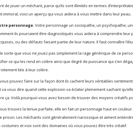
de jouer un méchant, parce qu’ils sont illimités en termes d’interprétatio
t immoral, voici un aperçu qui vous aidera à vous mettre dans leur peau.
otre personnage.
Votre personnage un sociopathe, un psychopathe, une 
ment ils pourraient être diagnostiqués vous aidera à comprendre leur path
cquises, ou des défauts faisant partie de leur nature. Il faut connaître l’é
, de sorte que vous ne jouez pas simplement la rage générique de ce perso
tifier ce qui les rend en colère ainsi que degré de puissance qui s’en dégag
roitement liée à leur colère.
vous pouvez faire sur la façon dont ils cachent leurs véritables sentiment
pt va vous dire quand cette explosion va éclater pleinement sachant qu’elle
re ça. Voilà pourquoi vous avez besoin de trouver des moyens créatifs po
us trouvez la tenue parfaite, elle en fait un personnage haut en couleur.
e prison. Les méchants sont généralement narcissique et aiment entendre
 Les costumes et voix sont des domaines où vous pouvez être très créatif.