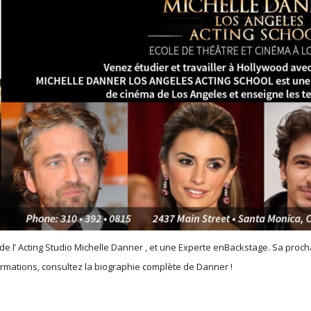
de l’ Acting Studio Michelle Danner , et une Experte enBackstage. Sa procha
ormations, consultez la biographie complète de Danner !