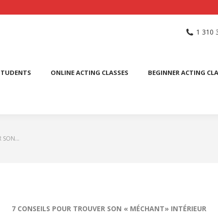
NG SCHOOL
ACTING CLASSES
INTERNATIONAL STUDENTS
1 310 
PUBLIC SPEAKING CLASS
STUDENTS
ONLINE ACTING CLASSES
BEGINNER ACTING CL
R SON…
7 CONSEILS POUR TROUVER SON « MÉCHANT» INTÉRIEUR