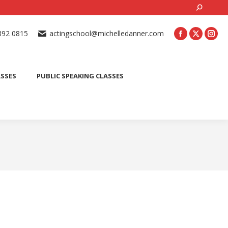
ONLINE ACTING CLASSES
BEGINNER ACTING CLASSES
392 0815
actingschool@michelledanner.com
ES
YOUTH ACTING CLASSES
BLOG
CONTACT US
ASSES
PUBLIC SPEAKING CLASSES