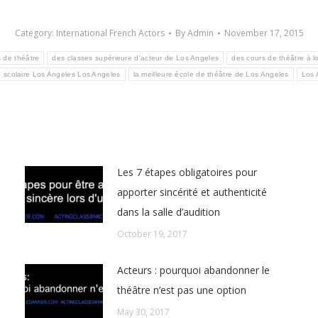
Category:
International French Actors
By
Admin
November 17, 2015
s de théâtre
des classes supérieure d'acteur de Los Angeles
des cours de théâtre à l
on scolaire Los Angeles Los Angeles
la meilleure école de théâtre de Los Angeles
Los 
Les 7 étapes obligatoires pour
apporter sincérité et authenticité
dans la salle d’audition
October 19, 2017
Acteurs : pourquoi abandonner le
théâtre n’est pas une option
May 30, 2017