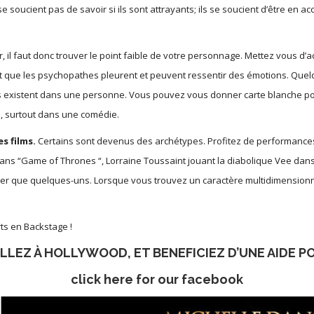
se soucient pas de savoir si ils sont attrayants; ils se soucient d’être en 
 il faut donc trouver le point faible de votre personnage. Mettez vous d’a
é est que les psychopathes pleurent et peuvent ressentir des émotions. Qu
es existent dans une personne. Vous pouvez vous donner carte blanche pou
e, surtout dans une comédie.
s films.
Certains sont devenus des archétypes. Profitez de performances
 dans “Game of Thrones “, Lorraine Toussaint jouant la diabolique Vee dan
r que quelques-uns. Lorsque vous trouvez un caractère multidimensionnel 
ts en Backstage !
LLEZ À HOLLYWOOD, ET BENEFICIEZ D’UNE AIDE PO
click here for our facebook