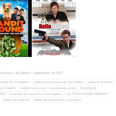
sh Actors
By
Admin
September 19, 2017
enador de Los Angeles
actuando las escuelas de Los Ángeles
clases de actuación
 Los Ángeles
colegios para actuar
escuela para actuar
Escuelas de
TORS
la escuela de actuación en Los Angeles
LAS CITAS ACTORES FAMOSOS
talleres de actuación
talleres de actuación en Los Angeles