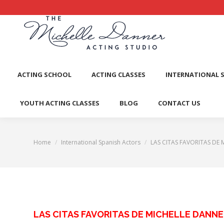
ACTI
ACTING SCHOOL
ACTING CLASSES
INTERNATIONAL 
YOUTH ACTING CLASSES
BLOG
CONTACT US
Home
International Spanish Actors
LAS CITAS FAVORITAS DE 
You are here:
LAS CITAS FAVORITAS DE MICHELLE DANN