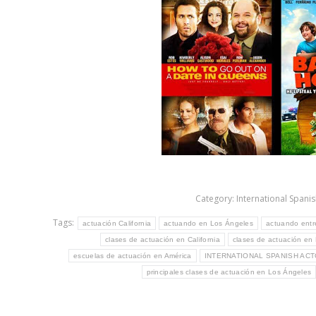
Category:
International Spani
Tags:
actuación California
actuando en Los Ángeles
actuando entr
clases de actuación en California
clases de actuación en
escuelas de actuación en América
INTERNATIONAL SPANISH AC
principales clases de actuación en Los Ángeles