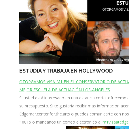
ESTUDIA Y TRABAJA EN HOLLYWOOD
OTORGAMOS VISA-M1 EN EL CONSERVATORIO DE ACTU
MEJOR ESCUELA DE ACTUACIÓN LOS-ANGELES
Si usted está interesado en una estancia corta, ofrece
su presupuesto. Si te gustaria recibir mas informacion ac
Edgemar.center.for.the.arts o puedes comunicarte con nos
• 0815 o mandanos un correo electronico a:
m1visaatedg