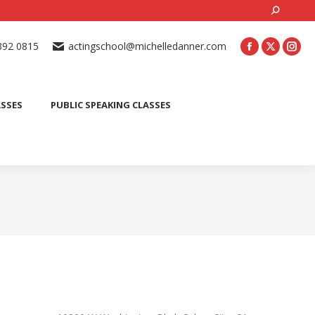
Search:
ONLINE ACTING CLASSES
BEGINNER ACTING CLASSES
392 0815
actingschool@michelledanner.com
ES
YOUTH ACTING CLASSES
BLOG
CONTACT US
ASSES
PUBLIC SPEAKING CLASSES