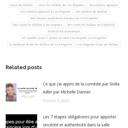
cours de théâtre
cours de théâtre de Los Angeles
des ateliers agissant
des ateliers agissant à Los Angeles
des ateliers de théâtre
des classes supérieure d'acteur de Los Angeles
des cours de théâtre à los angeles
des cours de théâtre en Californie
école d\'art dramatique
en qualité coach l' action scolaire Los Angeles Los Angeles
la meilleure école de théâtre de Los Angeles
Los Angeles école de théâtre
Related posts
Ce que j’ai appris de la comédie par Stella
Adler par Michelle Danner
October 3, 2024
Les 7 étapes obligatoires pour apporter
sincérité et authenticité dans la salle