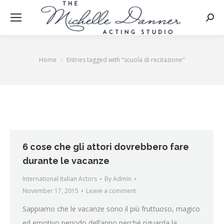
Searc
Home
Entries tagged with "scuola di recitazione"
You are here:
6 cose che gli attori dovrebbero fare
durante le vacanze
International Italian Actors
By
Admin
November 17, 2015
Leave a comment
Sappiamo che le vacanze sono il più fruttuoso, magico
ed emotivo periodo dell’anno perché riguarda la