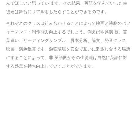
んでほしいと思ってい ます。その結果、英語を学んでいった生
徒達は舞台にリアルをもたらすことができるのです。
それぞれのクラスは組み合わせることによって映画と演劇のパフ
ォーマンス・制作能力向上するでしょう。例えば即興演 技、言
葉遣い、リーディングサンプル、脚本分析、論文、発音クラス、
映画・演劇鑑賞です。勉強環境を安全で互いに刺激し合える場所
にすることによって、非 英語圏からの生徒達は自然に英語に対
する熱意を持ち向上していくことができます。