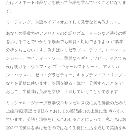
たはノミネート作品などを使って英語を学んでいくことになりま
す。
リーディング、単語やイディオムそして発音なども教えます。
あなたの語彙力やアメリカ人の会話リズム・トーンなど演技の幅
を広げることでいかなる場面でも即答・対応できるよう に脚本
分析をおこないます。例えばレミゼラブル、テッド、ローン・レ
ンジャー、マイティー・ソー、華麗なるギャッツビー、それでも
夜は明ける、ウルフ・オ ブ・ウォールストリート、アメリカ
ン・ハッスル、ゼロ・グラビティー、キャプテン・フィリップス
などを題材に使います。映画を観る・読む・分析することを と
おして、生徒達は英語を学び、上達していくことができます。
ミッシェル・ダナー演技学校ロサンゼルス校にある俳優のための
上級/初級英語は演技をとおしての英語能力の上達に焦 点をあて
ています。英語と演技を組み合わせることによって、私たちは教
室の中で英語を学ばせるのではなく生徒に生活を通して英語を学